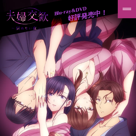
夫
婦
交
歓
夫
婦
交
歓
ニュース
～
戻
れ
ストーリー
な
い
夜
キャラクター
～
スタッフ/キャスト
放送情報