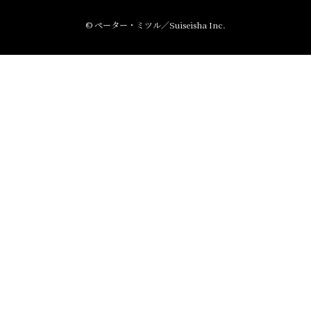
s
k
r
h
s
e
© ペーター・ミツル／Suiseisha Inc.
a
h
r
a
e
r
e