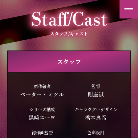
夫
Staff/Cast
婦
交
歓
スタッフ/キャスト
ニュース
スタッフ
ストーリー
原作著者
監督
キャラクター
ペーター・ミツル
則座誠
スタッフ/キャスト
シリーズ構成
キャラクターデザイン
黒崎エーヨ
橋本真希
放送情報
総作画監督
色彩設計