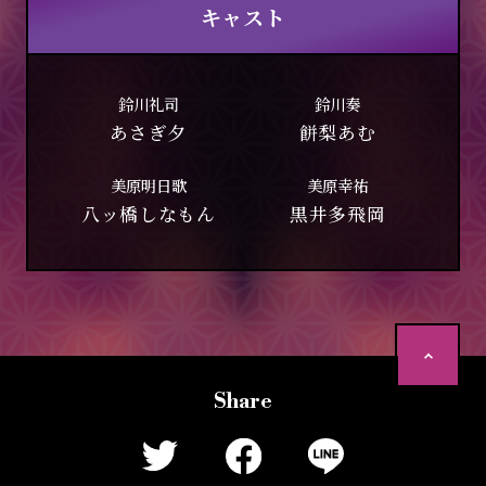
キャスト
鈴川礼司
鈴川奏
あさぎ夕
餅梨あむ
美原明日歌
美原幸祐
八ッ橋しなもん
黒井多飛岡
P
a
g
e
Share
T
o
p
T
F
L
w
a
I