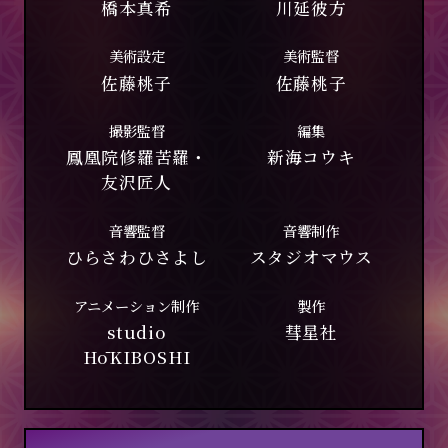
橋本真希
川延彼方
音楽
美術設定
美術監督
商品情報
佐藤桃子
佐藤桃子
撮影監督
編集
トップ
鳳凰院修羅苦羅・
新海コウキ
友沢匠人
音響監督
音響制作
ひらさわひさよし
スタジオマウス
アニメーション制作
製作
studio
彗星社
HōKIBOSHI