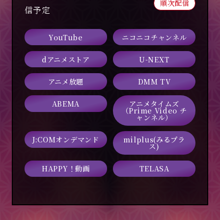
順次配信
信予定
YouTube
ニコニコチャンネル
dアニメストア
U-NEXT
アニメ放題
DMM TV
ABEMA
アニメタイムズ
（Prime Video チ
ャンネル）
J:COMオンデマンド
milplus(みるプラ
ス)
HAPPY！動画
TELASA