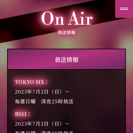
夫
On Air
婦
交
歓
放送情報
ニュース
放送情報
ストーリー
TOKYO MX
キャラクター
2023年7月2日（日）～
毎週日曜 深夜25時放送
スタッフ/キャスト
BS11
放送情報
2023年7月2日（日）～