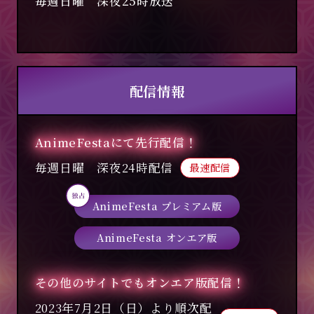
毎週日曜 深夜25時放送
音楽
商品情報
配信情報
トップ
AnimeFestaにて先行配信！
毎週日曜 深夜24時配信
最速配信
AnimeFesta プレミアム版
AnimeFesta オンエア版
その他のサイトでもオンエア版配信！
2023年7月2日（日）より順次配