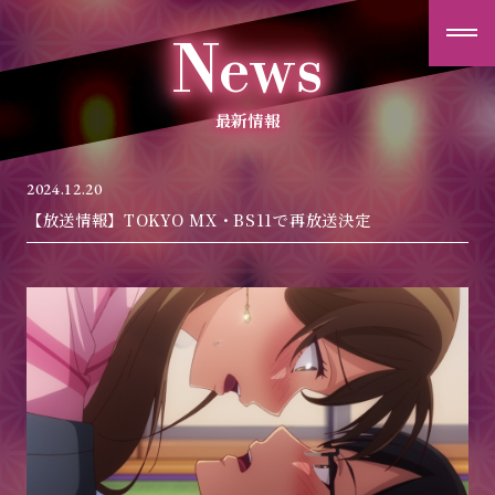
夫
News
婦
交
歓
最新情報
ニュース
2024.12.20
【放送情報】TOKYO MX・BS11で再放送決定
ストーリー
キャラクター
スタッフ/キャスト
放送情報