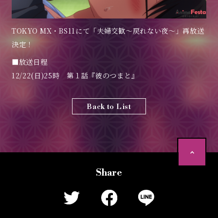
音楽
TOKYO MX・BS11にて「夫婦交歓～戻れない夜～」再放送
商品情報
決定！
■放送日程
トップ
12/22(日)25時​ 第１話『彼のつまと』
Back to List
P
a
g
e
Share
T
o
p
T
F
L
w
a
I